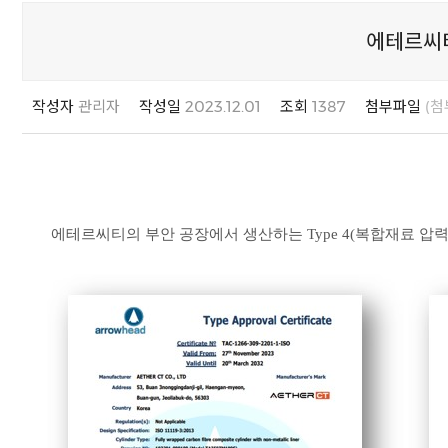
에테르씨티,
작성자
관리자
작성일
2023.12.01
조회
1387
첨부파일
(첨
에테르씨티의 부안 공장에서 생산하는 Type 4(복합재료 압력 용기)