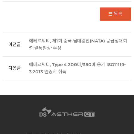
목록
에테르씨티, 제1회 중국 남대광전(NATA) 공급상대회
이전글
'탁월품질상' 수상
에테르씨티, Type 4 200바/350바 용기 ISO11119-
다음글
3:2013 인증서 취득