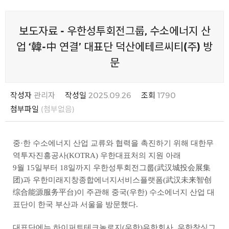
보도자료 - 우한성투회전그룹, 수소에너지 산
업 ‘韓-中 연결’ 대표단 덕산에테르씨티(주) 방
문
작성자
관리자
작성일
2025.09.26
조회
1790
첨부파일
(첨부없음)
중·한 수소에너지 산업 교류와 협력을 촉진하기 위해 대한무
역투자진흥공사(KOTRA) 우한대표처의 지원 아래
9월 15일부터 18일까지 우한성투회전그룹(武汉城投会展集
团)과 우한미래지창종합에너지서비스플랫폼(武汉未来智创
综合能源服务平台)이 주관해 중국(우한) 수소에너지 산업 대
표단이 한국 부산과 서울을 방문했다.
대표단에는 하이퍼트테크놀로지(우한)유한회사, 우한창싱그