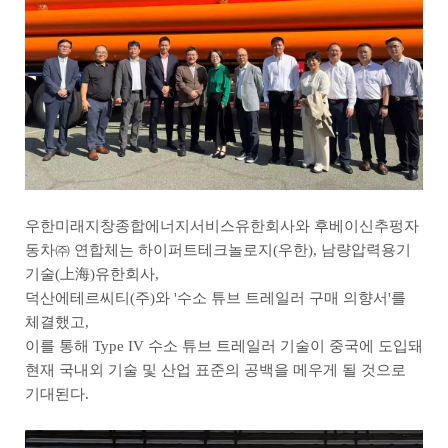
우한미래지창종합에너지서비스유한회사와 후베이신추펑자
동차㈜ 연합체는 하이퍼트테크놀로지(우한), 남량압력용기
기술(上海)유한회사,
덕산에테르씨티(주)와 '수소 튜브 트레일러 구매 의향서'를
체결했고,
이를 통해 Type IV 수소 튜브 트레일러 기술이 중국에 도입돼
현재 국내외 기술 및 산업 표준의 공백을 메우게 될 것으로
기대된다.