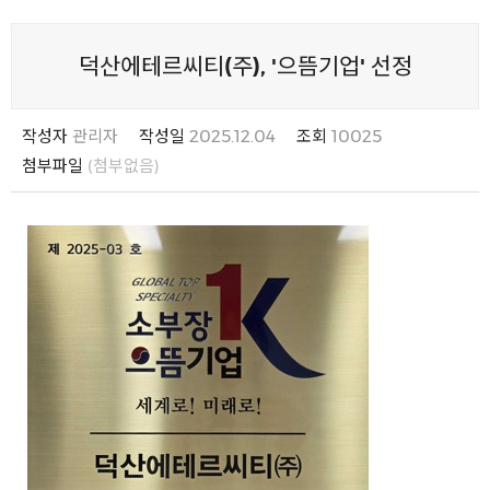
덕산에테르씨티(주), '으뜸기업' 선정
작성자
관리자
작성일
2025.12.04
조회
10025
첨부파일
(첨부없음)