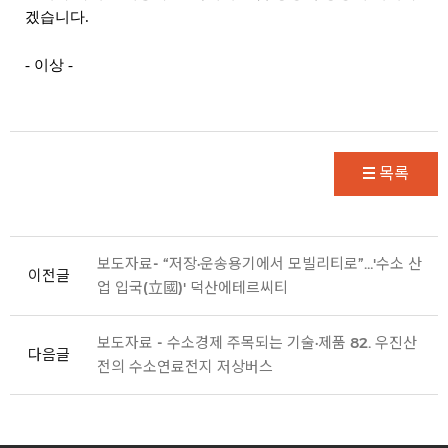
겠습니다.
- 이상 -
목록
보도자료- “저장·운송용기에서 모빌리티로”…'수소 산
이전글
업 입국(立國)' 덕산에테르씨티
보도자료 - 수소경제 주목되는 기술·제품 82. 우진산
다음글
전의 수소연료전지 저상버스