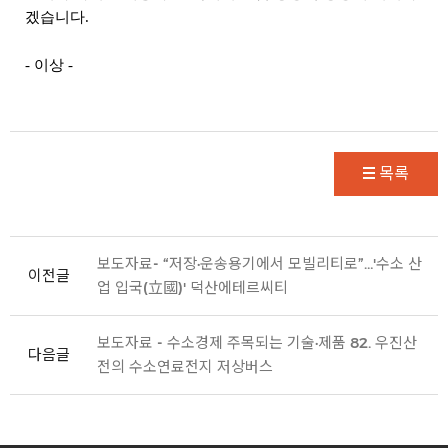
겠습니다.
- 이상 -
목록
보도자료- “저장·운송용기에서 모빌리티로”…'수소 산
이전글
업 입국(立國)' 덕산에테르씨티
보도자료 - 수소경제 주목되는 기술·제품 82. 우진산
다음글
전의 수소연료전지 저상버스