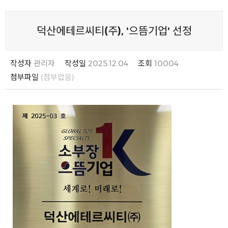
덕산에테르씨티(주), '으뜸기업' 선정
작성자
관리자
작성일
2025.12.04
조회
10004
첨부파일
(첨부없음)