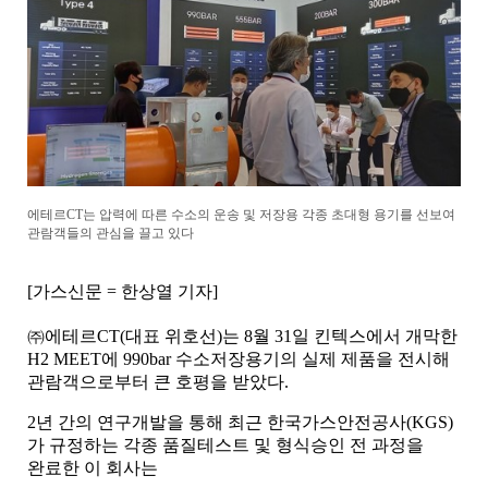
에테르
CT
는 압력에 따른 수소의 운송 및 저장용 각종 초대형 용기를 선보여
관람객들의 관심을 끌고 있다
[
가스신문
=
한상열 기자
]
㈜에테르
CT(
대표 위호선
)
는
8
월
31
일 킨텍스에서 개막한
H2 MEET
에
990bar
수소저장용기의 실제 제품을 전시해
관람객으로부터 큰 호평을 받았다
.
2
년 간의 연구개발을 통해 최근 한국가스안전공사
(KGS)
가 규정하는 각종 품질테스트 및 형식승인 전 과정을
완료한 이 회사는