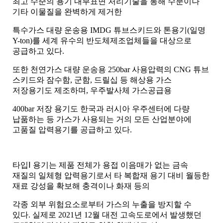
최고 수준의 용기 내부표면 처리기술을 통해 수분이나
기타 이물질을 완벽하게 제거한
특수가스 대량 운송용
IMDG
튜브스키드와 톤용기
(
일명
Y-ton)
를 세계 유수의 반도체제조업체들을 대상으로
공급하고 있다
.
또한 천연가스 대량 운송용
250bar
사용압력의
CNG
튜브
스키드와 잠수함
,
군함
,
드릴십 등 해상용 가스
저장용기도 제조하며
,
우주발사체 가스공급용
400bar
저장 용기도 한국과 러시아 우주센터에 다량
납품하는 등 가스가 사용되는 거의 모든 산업분야에
고품질 압력용기를 공급하고 있다
.
타입
Ⅰ
용기는 제품 전체가 용접 이음매가 없는 금속
재질의 일체형 압력용기로서 타 복합재 용기 대비 월등한
재료 강성을 확보해 충격이나 화재 등의
각종 외부 위험요소로부터 가스의 누출을 방지할 수
있다
.
실제로
2021
년
12
월 대전 고속도로에서 발생했던