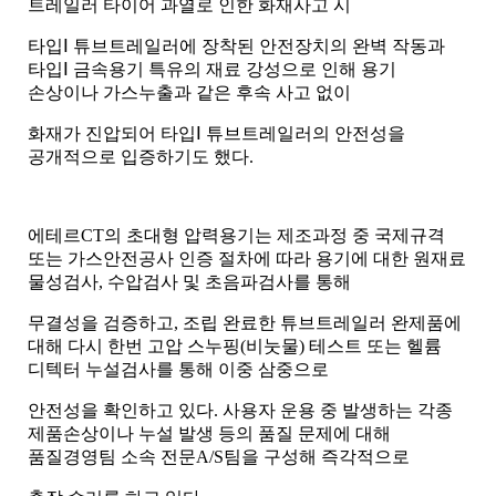
트레일러 타이어 과열로 인한 화재사고 시
타입
Ⅰ
튜브트레일러에 장착된 안전장치의 완벽 작동과
타입
Ⅰ
금속용기 특유의 재료 강성으로 인해 용기
손상이나 가스누출과 같은 후속 사고 없이
화재가 진압되어 타입
Ⅰ
튜브트레일러의 안전성을
공개적으로 입증하기도 했다
.
에테르
CT
의 초대형 압력용기는 제조과정 중 국제규격
또는 가스안전공사 인증 절차에 따라 용기에 대한 원재료
물성검사
,
수압검사 및 초음파검사를 통해
무결성을 검증하고
,
조립 완료한 튜브트레일러 완제품에
대해 다시 한번 고압 스누핑
(
비눗물
)
테스트 또는 헬륨
디텍터 누설검사를 통해 이중 삼중으로
안전성을 확인하고 있다
.
사용자 운용 중 발생하는 각종
제품손상이나 누설 발생 등의 품질 문제에 대해
품질경영팀 소속 전문
A/S
팀을 구성해 즉각적으로