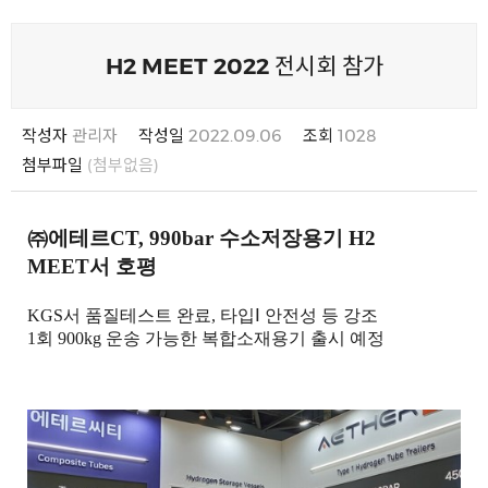
H2 MEET 2022 전시회 참가
작성자
관리자
작성일
2022.09.06
조회
1028
첨부파일
(첨부없음)
㈜에테르
CT, 990bar
수소저장용기
H2
MEET
서 호평
KGS
서 품질테스트 완료
,
타입
Ⅰ
안전성 등 강조
1
회
900kg
운송 가능한 복합소재용기 출시 예정