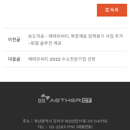
목록
보도자료 - 에테르씨티, 복합재료 압력용기 사업 추가
이전글
···토털 솔루션 제공
다음글
에테르씨티 2022 수소전문기업 선정
주소
부산광역시 강서구 녹산산단17로 113 (46751)
TEL
02-2283-1791 (대표번호)