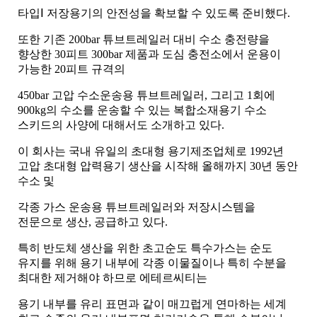
타입
Ⅰ
저장용기의 안전성을 확보할 수 있도록 준비했다
.
또한 기존
200bar
튜브트레일러 대비 수소 충전량을
향상한
30
피트
300bar
제품과 도심 충전소에서 운용이
가능한
20
피트 규격의
450bar
고압 수소운송용 튜브트레일러
,
그리고
1
회에
900kg
의 수소를 운송할 수 있는 복합소재용기 수소
스키드의 사양에 대해서도 소개하고 있다
.
이 회사는 국내 유일의 초대형 용기제조업체로
1992
년
고압 초대형 압력용기 생산을 시작해 올해까지
30
년 동안
수소 및
각종 가스 운송용 튜브트레일러와
저장시스템을
전문으로 생산
,
공급하고 있다
.
특히 반도체 생산을 위한 초고순도 특수가스는 순도
유지를 위해 용기 내부에 각종 이물질이나 특히 수분을
최대한 제거해야 하므로 에테르씨티는
용기 내부를
유리 표면과 같이 매끄럽게 연마하는 세계