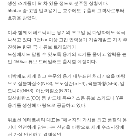
생산 스케줄이 꽉 차 있을 정도로 분주한 상황이다.
555bar 중·고압 압력용기는 호주에도 수출돼 고객사로부터
호평을 받았다.
이와 함께 에테르씨티는 용기의 초고압 및 다양화에도 적극
나서고 있다. 1천bar 이상 고압 압력용기 기술개발도 지속 추
진하는 한편 국내 튜브 트레일러가
도심에서도 달릴 수 있도록 용기의 크기를 줄이고 압력을 높
인 450bar 튜브 트레일러도 출시할 예정이다.
이밖에도 세계 최고 수준의 용기 내부표면 처리기술을 바탕
으로 삼불화질소(NF3), 모노실란(SiH4), 육불화황(SF6), 암
모니아(NH3), 아산화질소(N2O),
일산화탄소(CO) 등 반도체 특수가스용 튜브 스키드나 Y톤
용기를 생산해 대량으로 공급하고 있다.
위호선 에테르씨티 대표는 “에너지와 가치를 최고 품질의 용
기에 안전하게 담는다는 신념을 바탕으로 세계 수소시장에
서 가장 안전하고 경제적인