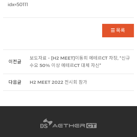
idx=50111
목록
보도자료 - [H2 MEET]이동희 에테르CT 차장, “신규
이전글
수요 50% 이상 에테르CT 대체 자신”
다음글
H2 MEET 2022 전시회 참가