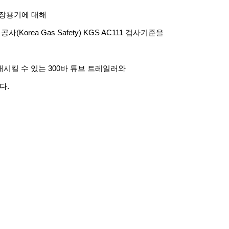
장용기에
대해
전공사
(Korea Gas Safety) KGS AC111
검사기준을
대시킬
수
있는
300
바
튜브
트레일러와
다
.