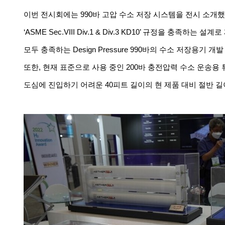
이번
전시회에는
990
바
고압
수소
저장
시스템을
전시
소개했
‘ASME Sec.VIII Div.1 & Div.3 KD10’
규정을
충족하는
설계로
모두
충족하는
Design Pressure 990
바의
수소
저장용기
개발
또한
,
현재
표준으로
사용
중인
200
바
충전압력
수소
운송용
도심에
진입하기
어려운
40
피트
길이의
현
제품
대비
절반
길