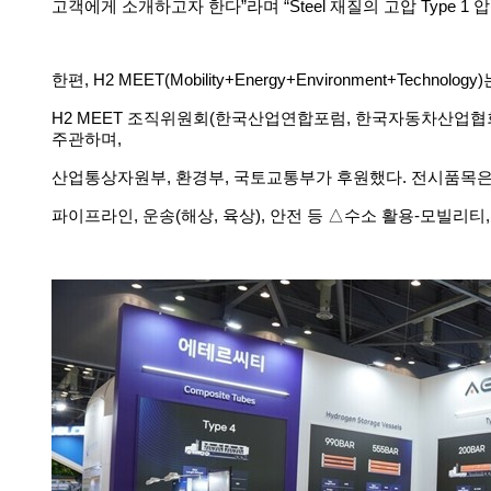
고객에게
소개하고자
한다
”
라며
“Steel
재질의
고압
Type 1
압
한편
, H2 MEET(Mobility+Energy+Environment+Technology)
H2 MEET
조직위원회
(
한국산업연합포럼
,
한국자동차산업협
주관하며
,
산업통상자원부
,
환경부
,
국토교통부가
후원했다
.
전시품목
파이프라인
,
운송
(
해상
,
육상
),
안전
등
△
수소
활용
-
모빌리티