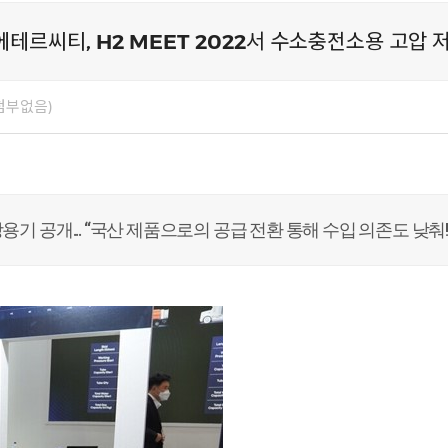
에테르씨티, H2 MEET 2022서 수소충전소용 고압
첨부없음)
... “
장용기
공개
국산
제품으로의
공급
전환
통해
수입
의존도
낮춰