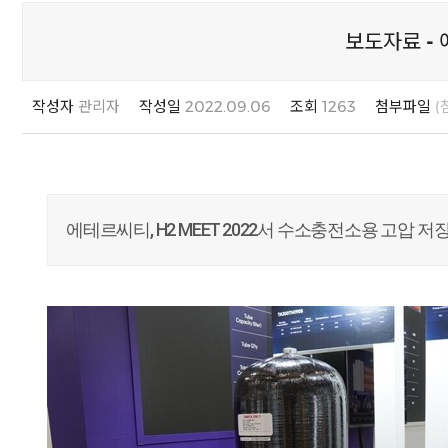
보도자료 - 
작성자
관리자
작성일
2022.09.06
조회
1263
첨부파일
(
, H2 MEET 2022
에테르씨티
서
수소충전소용
고압
저