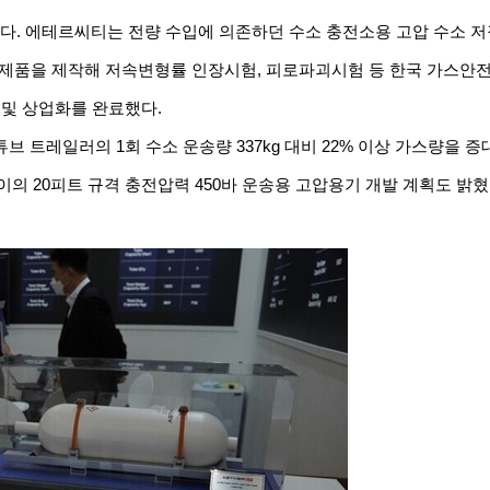
다
.
에테르씨티는
전량
수입에
의존하던
수소
충전소용
고압
수소
저
제품을
제작해
저속변형률
인장시험
,
피로파괴시험
등
한국
가스안
및
상업화를
완료했다
.
튜브
트레일러의
1
회
수소
운송량
337kg
대비
22%
이상
가스량을
증
이의
20
피트
규격
충전압력
450
바
운송용
고압용기
개발
계획도
밝혔