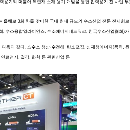
력용기와
더불어
복합재
소재
용기
개발을
통한
압력용기
전
사업
부
는
올해로
3
회
차를
맞이한
국내
최대
규모의
수소산업
전문
전시회로
회
,
수소융합얼라이언스
,
수소에너지네트워크
,
한국수소산업협회
)
가
은
다음과
같다
.
△
수소
생산
-
수전해
,
탄소포집
,
신재생에너지
(
풍력
,
원
,
연료전지
,
철강
,
화학
등
관련산업
등