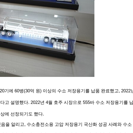
20
기에
60
병
(30
억
원
)
이상의
수소
저장용기를
납품
완료했고
, 2022
있다고
설명했다
. 2022
년
4
월
호주
시장으로
555
바
수소
저장용기를
수상에
선정되기도
했다
.
됐음을
알리고
,
수소충전소용
고압
저장용기
국산화
성공
사례와
수소