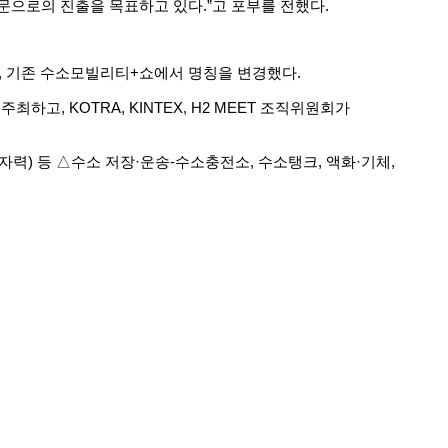
문으로의
진출을
목표하고
있다
.”
고
포부를
전했다
.
,
기존
수소모빌리티
+
쇼에서
명칭을
변경했다
.
주최하고
, KOTRA, KINTEX, H2 MEET
조직위원회가
자력
)
등
△
수소
저장
·
운송
-
수소충전소
,
수소탱크
,
액화
·
기체
,