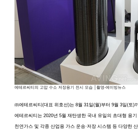
에테르씨티의
고압
수소
저장용기
전시
모습
│
촬영
-
에이빙뉴스
㈜에테르씨티
(
대표
위호선
)
는
8
월
31
일
(
월
)
부터
9
월
3
일
(
토
)
에테르씨티는
2020
년
5
월
재탄생한
국내
유일의
초대형
용기
천연가스
및
각종
산업용
가스
운송
·
저장
시스템
등
다양한
산