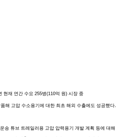
년
현재
연간
수요
255
병
(110
억
원
)
시장
중
납품해
고압
수소용기에
대한
최초
해외
수출에도
성공했다
.
운송
튜브
트레일러용
고압
압력용기
개발
계획
등에
대해