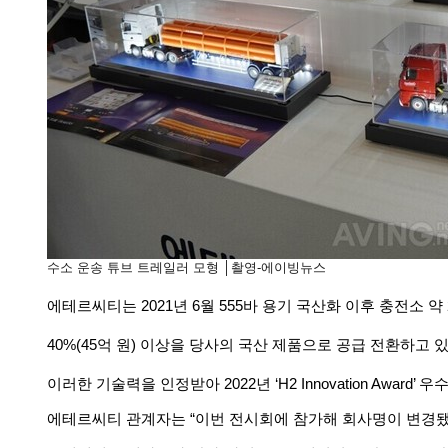
수소
운송
튜브
트레일러
모형
│
촬영
-
에이빙뉴스
에테르씨티는
2021
년
6
월
555
바
용기
국산화
이후
충전소
약
40%(45
억
원
)
이상을
당사의
국산
제품으로
공급
전환하고
이러한
기술력을
인정받아
2022
년
‘H2 Innovation Award’
우
에테르씨티
관계자는
“
이번
전시회에
참가해
회사명이
변경