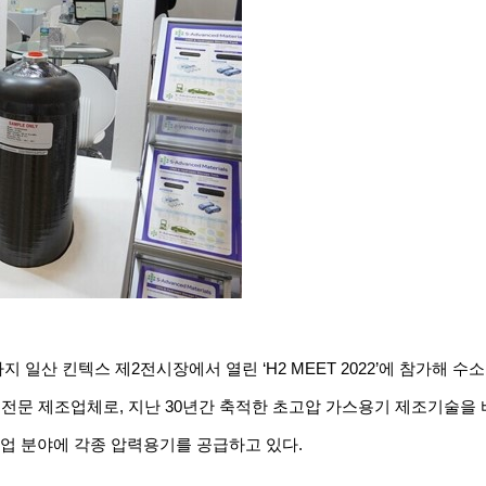
까지
일산
킨텍스
제
2
전시장에서
열린
‘H2 MEET 2022’
에
참가해
수소
전문
제조업체로
,
지난
30
년간
축적한
초고압
가스용기
제조기술을
업
분야에
각종
압력용기를
공급하고
있다
.