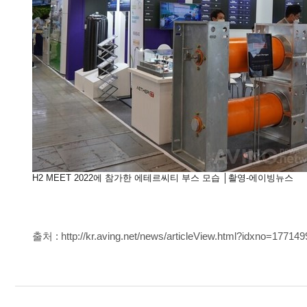
H2 MEET 2022
에
참가한
에테르씨티
부스
모습
│
촬영
-
에이빙뉴스
출처 :
http://kr.aving.net/news/articleView.html?idxno=177149