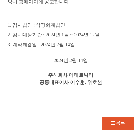
당사 홈페이지에 공고합니다
.
1.
감사법인
:
삼정회계법인
2.
감사대상기간
: 2024
년
1
월
~ 2024
년
12
월
3.
계약체결일
: 2024
년
2
월
14
일
2024
년
2
월
14
일
주식회사 에테르씨티
공동대표이사 이수훈
,
위호선
목록