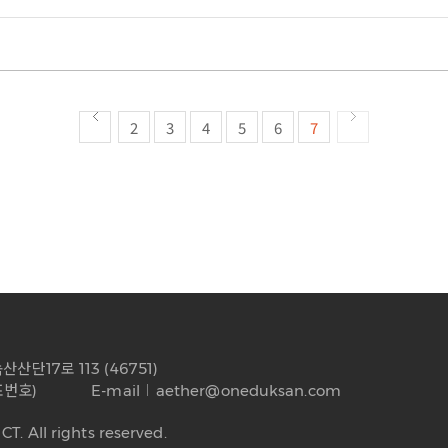
2
3
4
5
6
7
단17로 113 (46751)
대표번호)
E-mail
aether@oneduksan.com
T. All rights reserved.