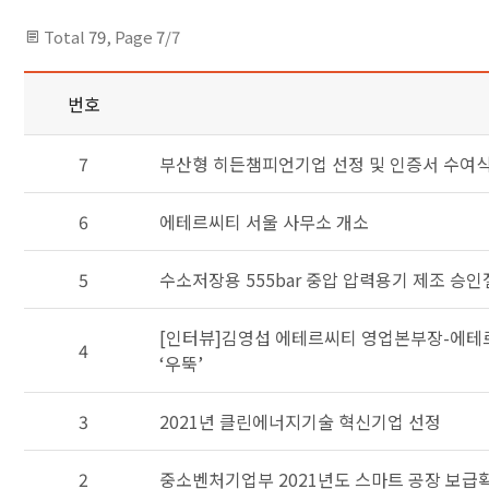
Total
79
, Page
7
/7
번호
7
부산형 히든챔피언기업 선정 및 인증서 수여
6
에테르씨티 서울 사무소 개소
5
수소저장용 555bar 중압 압력용기 제조 승인
[인터뷰]김영섭 에테르씨티 영업본부장-에테르
4
‘우뚝’
3
2021년 클린에너지기술 혁신기업 선정
2
중소벤처기업부 2021년도 스마트 공장 보급