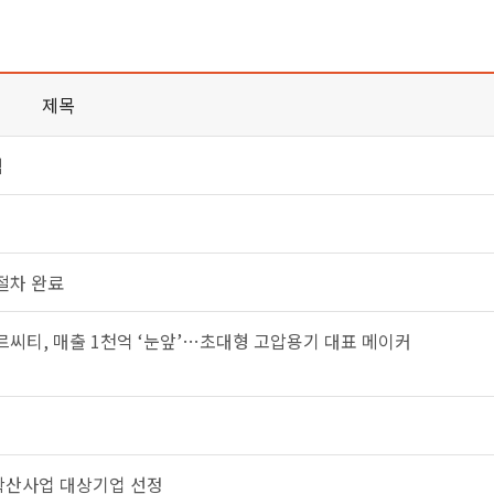
제목
식
절차 완료
씨티, 매출 1천억 ‘눈앞’…초대형 고압용기 대표 메이커
확산사업 대상기업 선정