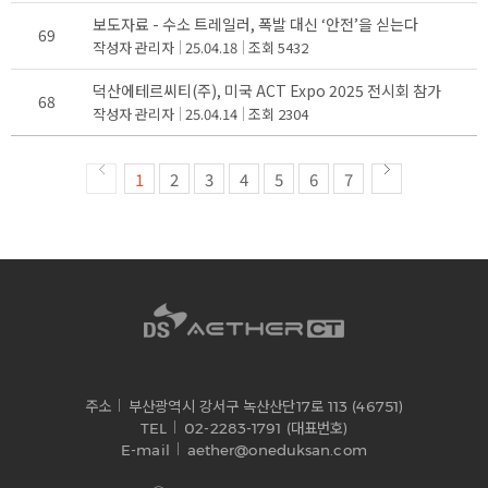
보도자료 - 수소 트레일러, 폭발 대신 ‘안전’을 싣는다
69
작성자
관리자
25.04.18
조회
5432
덕산에테르씨티(주), 미국 ACT Expo 2025 전시회 참가
68
작성자
관리자
25.04.14
조회
2304
1
2
3
4
5
6
7
주소
부산광역시 강서구 녹산산단17로 113 (46751)
TEL
02-2283-1791 (대표번호)
E-mail
aether@oneduksan.com