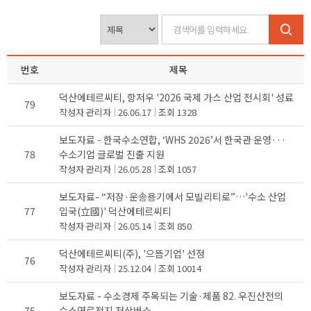
번호
제목
덕산에테르씨티, 항저우 '2026 국제 가스 산업 전시회' 성료
79
작성자
관리자
26.06.17
조회
1328
보도자료 - 한국수소연합, ‘WHS 2026’서 한국관 운영···
78
수소기업 글로벌 진출 지원
작성자
관리자
26.05.28
조회
1057
보도자료- “저장·운송용기에서 모빌리티로”…'수소 산업
77
입국(立國)' 덕산에테르씨티
작성자
관리자
26.05.14
조회
850
덕산에테르씨티(주), '으뜸기업' 선정
76
작성자
관리자
25.12.04
조회
10014
보도자료 - 수소경제 주목되는 기술·제품 82. 우진산전의
75
수소연료전지 저상버스