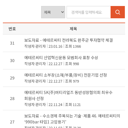
번호
제목
보도자료 - 에테르씨티 전라북도 완주군 투자협약 체결
31
작성자
관리자
23.01.16
조회
1366
에테르씨티 산업혁신운동 모범회사 표창 수상
30
작성자
관리자
22.12.27
조회
998
에테르씨티 소부장(소재/부품/장비) 전문기업 선정
29
작성자
관리자
22.12.27
조회
979
에테르씨티 SK(주)머티리얼즈 동반성장협의회 최우수
28
회원사 선정
작성자
관리자
22.11.24
조회
1121
보도자료 - 수소경제 주목되는 기술·제품 46. 에테르씨티의
27
‘990bar 타입1 고압용기’
작성자
관리자
22.11.03
조회
2120