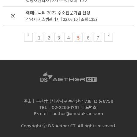
작성자
관리자
22.09.06
조회
1032
에테르씨티 2022 수소전문기업 선정
20
작성자
시스템관리자
22.06.10
조회
1353
1
2
3
4
5
6
7
주소
부산광역시 강서구 녹산산단17로 113 (46751)
TEL
02-2283-1791 (대표번호)
E-mail
aether@oneduksan.com
Copyright ⓒ DS Aether CT. All rights reserved.